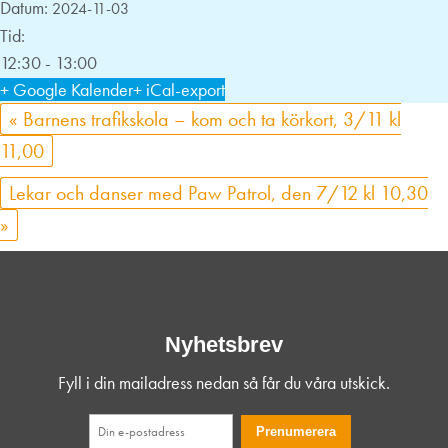
Datum:
2024-11-03
Tid:
12:30 - 13:00
+ Google Kalender
+ iCal-export
«
Barnens trafikskola – kom och ta körkort, 3/11 kl
11,00
Lekar och danser med Paw Patrol, den 7/12 kl 10,30
»
Nyhetsbrev
Fyll i din mailadress nedan så får du våra utskick.