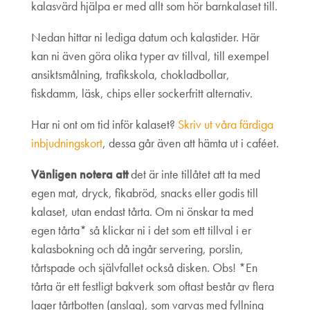
kalasvärd hjälpa er med allt som hör barnkalaset till.
Nedan hittar ni lediga datum och kalastider. Här
kan ni även göra olika typer av tillval, till exempel
ansiktsmålning, trafikskola, chokladbollar,
fiskdamm, läsk, chips eller sockerfritt alternativ.
Har ni ont om tid inför kalaset?
Skriv ut våra färdiga
inbjudningskort
, dessa går även att hämta ut i caféet.
Vänligen notera att
det är inte tillåtet att ta med
egen mat, dryck, fikabröd, snacks eller godis till
kalaset, utan endast tårta. Om ni önskar ta med
egen tårta* så klickar ni i det som ett tillval i er
kalasbokning och då ingår servering, porslin,
tårtspade och självfallet också disken. Obs! *En
tårta är ett festligt bakverk som oftast består av flera
lager tårtbotten (anslag), som varvas med fyllning