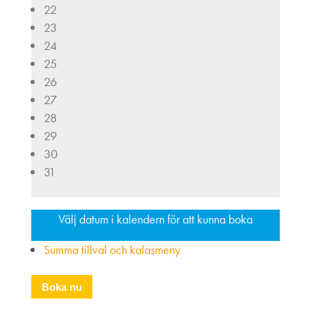
22
23
24
25
26
27
28
29
30
31
Välj datum i kalendern för att kunna boka
Summa tillval och kalasmeny
Boka nu