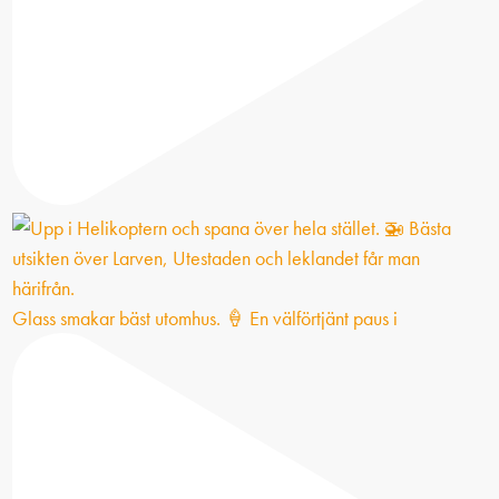
Glass smakar bäst utomhus. 🍦 En välförtjänt paus i