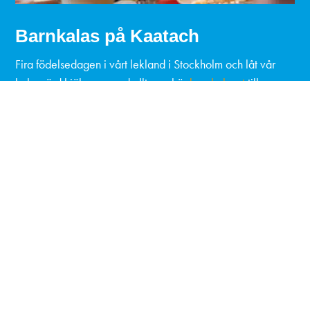
Barnkalas på Kaatach
Fira födelsedagen i vårt lekland i Stockholm ​och låt vår
kalasvärd hjälpa er med allt som hör
barnkalaset
till.
I kalasbokningen hittar ni alla lediga datum och kalastider.
Här kan ni även göra olika typer av tillval, till exempel
ansiktsmålning, trafikskola, chokladbollar, fiskdamm, läsk,
chips eller sockerfritt alternativ.
Läs mer & boka barnkalas