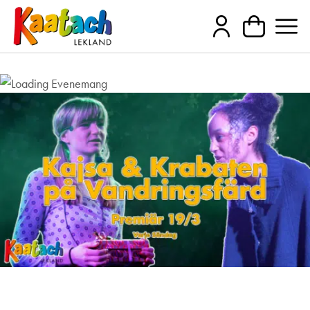
Varmt välkomna på barnteater –
Kajsa och Krabaten på