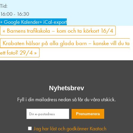
Tid:
16:00 - 16:30
+ Google Kalender
+ iCal-export
«
Barnens trafikskola – kom och ta körkort 16/4
Krabaten hälsar på alla glada barn – kanske vill du ta
ett foto? 29/4
»
Nyhetsbrev
Fyll i din mailadress nedan så får du våra utskick.
Jag har läst och godkänner Kaatach