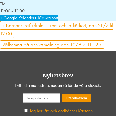
Tid:
11:00 - 12:00
+ Google Kalender
+ iCal-export
«
Barnens trafikskola – kom och ta körkort, den 21/7 kl
12.00
Välkomna på ansiktsmålning den 10/8 kl 11-12
»
Nyhetsbrev
Fyll i din mailadress nedan så får du våra utskick.
Jag har läst och godkänner Kaatach