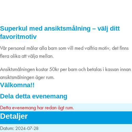
28/7 kl 11-12
28
juli
2024
Superkul med ansiktsmålning – välj ditt
favoritmotiv
Vår personal målar alla barn som vill med valfria motiv, det finns
flera olika att välja mellan.
Ansiktsmålningen kostar 50kr per barn och betalas i kassan innan
ansiktsmålningen äger rum.
Välkomna!!
Dela detta evenemang
Detta evenemang har redan ägt rum.
Detaljer
Datum:
2024-07-28