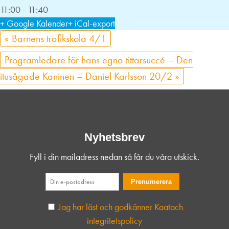
11:00 - 11:40
+ Google Kalender
+ iCal-export
«
Barnens trafikskola 4/1
Programledare för hans egna tittarsuccé – Den
itusågade Kaninen – Daniel Karlsson 20/2
»
Nyhetsbrev
Fyll i din mailadress nedan så får du våra utskick.
Jag har läst och godkänner Kaatach
integritetspolicy