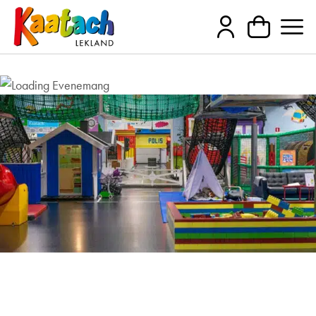
Lekträffar för barn i behov av
särskilt stöd 29/9