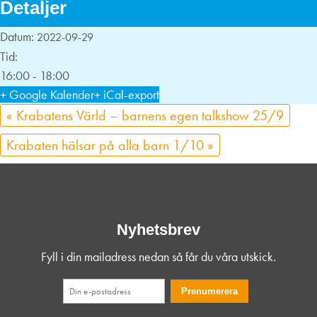
Detaljer
Datum:
2022-09-29
Tid:
16:00 - 18:00
+ Google Kalender
+ iCal-export
«
Krabatens Värld – barnens egen talkshow 25/9
Krabaten hälsar på alla barn 1/10
»
Nyhetsbrev
Fyll i din mailadress nedan så får du våra utskick.