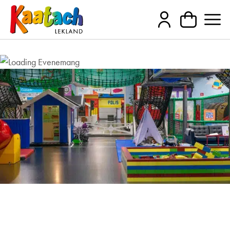
Lekträffar för barn i behov av
särskilt stöd 24/11