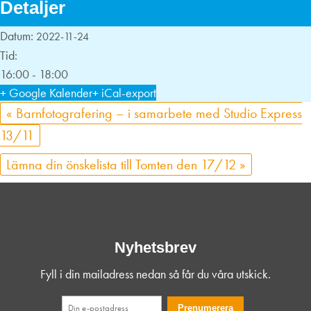
Detaljer
Datum:
2022-11-24
Tid:
16:00 - 18:00
+ Google Kalender
+ iCal-export
«
Barnfotografering – i samarbete med Studio Express
13/11
Lämna din önskelista till Tomten den 17/12
»
Nyhetsbrev
Fyll i din mailadress nedan så får du våra utskick.