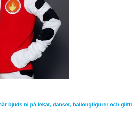
n 3/1 kl 14,30
r bjuds ni på lekar, danser, ballongfigurer och glitter