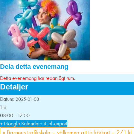
Dela detta evenemang
Detta evenemang har redan ägt rum.
Detaljer
Datum:
2025-01-03
Tid:
08:00 - 17:00
+ Google Kalender
+ iCal-export
«
Barnens trafikskola – välkomna att ta körkort – 2/1 kl