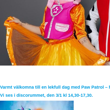
Lekar och danser med Paw Patrol, de
03
januari
2025
Varmt välkomna till en lekfull dag med Paw Patrol – hä
Vi ses i discorummet, den 3/1 kl 14,30-17,30.