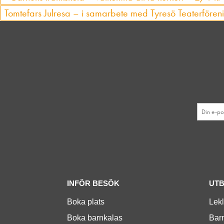
Tomtefars Julresa – i samarbete med Tyresö Teaterföre
INFÖR BESÖK
UT
Boka plats
Lek
Boka barnkalas
Barn