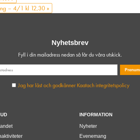
ning – 4/1 kl 12,30
»
Nyhetsbrev
Fyll i din mailadress nedan så får du våra utskick.
Jag har läst och godkänner Kaatach integritetspolicy
BUD
INFORMATION
landet
Nyheter
aktiviteter
Evenemang