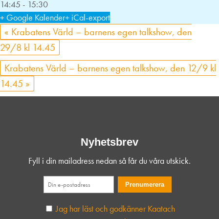
14:45 - 15:30
+ Google Kalender
+ iCal-export
«
Krabatens Värld – barnens egen talkshow, den
29/8 kl 14.45
Krabatens Värld – barnens egen talkshow, den 12/9 kl
14.45
»
Nyhetsbrev
Fyll i din mailadress nedan så får du våra utskick.
Jag har läst och godkänner Kaatach