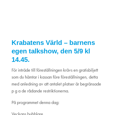
talkshow, den 5/9 kl 14.45
05
september
2021
Krabatens Värld – barnens
egen talkshow, den 5/9 kl
14.45.
För inträde till föreställningen krävs en gratisbiljett
som du hämtar i kassan före föreställningen, detta
med anledning av att antalet platser är begränsade
p g a de rådande restriktionerna.
På programmet denna dag:
Veckans bubblare