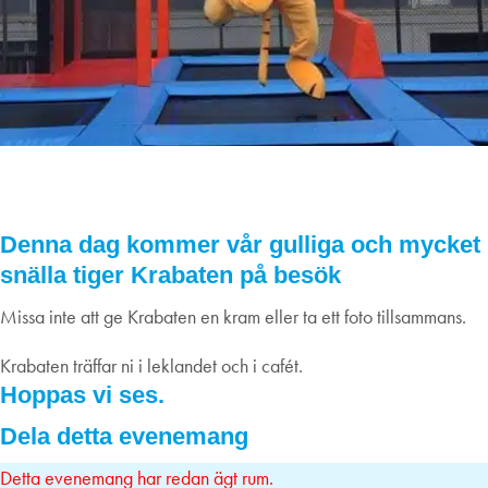
Krabaten hälsar på alla barn 5/8
05
augusti
2022
Denna dag kommer vår gulliga och mycket
snälla tiger Krabaten på besök
Missa inte att ge Krabaten en kram eller ta ett foto tillsammans.
Krabaten träffar ni i leklandet och i cafét.
Hoppas vi ses.
Dela detta evenemang
Detta evenemang har redan ägt rum.