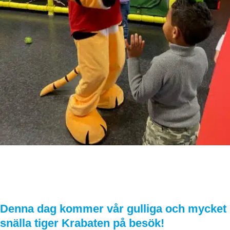
Krabaten hälsar på alla barn, 27/12 kl
10,30
27
december
2024
Denna dag kommer vår gulliga och mycket
snälla tiger Krabaten på besök!