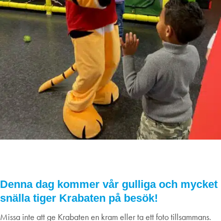
Krabaten hälsar på alla barn, 12/4
12
april
2025
Denna dag kommer vår gulliga och mycket
snälla tiger Krabaten på besök!
Missa inte att ge Krabaten en kram eller ta ett foto tillsammans.