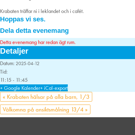
Krabaten träffar ni i leklandet och i cafét.
Hoppas vi ses.
Dela detta evenemang
Detta evenemang har redan ägt rum.
Detaljer
Datum:
2025-04-12
Tid:
11:15 - 11:45
+ Google Kalender
+ iCal-export
«
Krabaten hälsar på alla barn, 1/3
Välkomna på ansiktsmålning 13/4
»