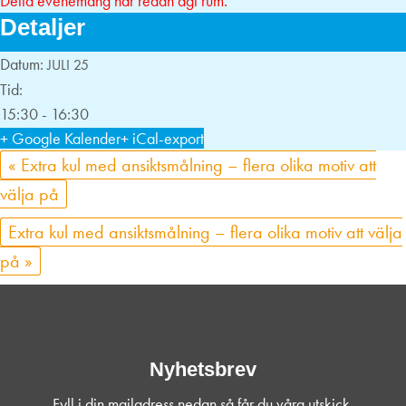
Detta evenemang har redan ägt rum.
Detaljer
Datum:
JULI 25
Tid:
15:30 - 16:30
+ Google Kalender
+ iCal-export
«
Extra kul med ansiktsmålning – flera olika motiv att
välja på
Extra kul med ansiktsmålning – flera olika motiv att välja
på
»
Nyhetsbrev
Fyll i din mailadress nedan så får du våra utskick.