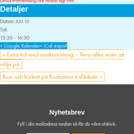
Detta evenemang har redan ägt rum.
Detaljer
Datum:
JULI 10
Tid:
15:30 - 16:30
+ Google Kalender
+ iCal-export
«
Extra kul med ansiktsmålning – flera olika motiv att
välja på
Kom och körkort på Krabatens trafikskola
»
Nyhetsbrev
Fyll i din mailadress nedan så får du våra utskick.