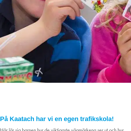
Kom och ta körkort – barnens
trafikskola 4/7
04
juli
2023
På Kaatach har vi en egen trafikskola!
Här lär sig barnen hur de viktigaste vägmärkena ser ut och hur