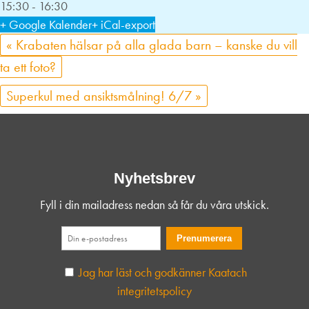
15:30 - 16:30
+ Google Kalender
+ iCal-export
«
Krabaten hälsar på alla glada barn – kanske du vill
ta ett foto?
Superkul med ansiktsmålning! 6/7
»
Nyhetsbrev
Fyll i din mailadress nedan så får du våra utskick.
Jag har läst och godkänner Kaatach
integritetspolicy