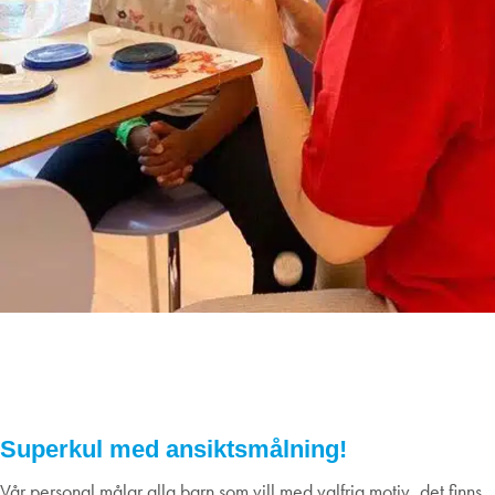
Kom och bli ansiktsmålad av Ida, 4/3
kl 12.00
04
mars
2023
Superkul med ansiktsmålning!
Vår personal målar alla barn som vill med valfria motiv, det finns