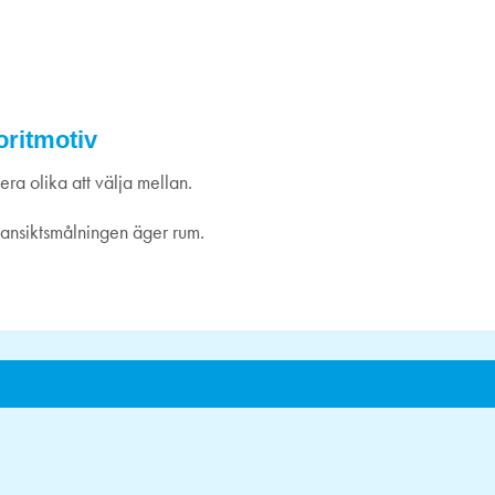
 kl 15-16
oritmotiv
era olika att välja mellan.
 ansiktsmålningen äger rum.