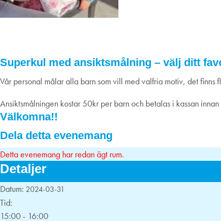
Fira påsken med ansiktsmålning, 31/3
31
mars
2024
Superkul med ansiktsmålning – välj ditt fav
Vår personal målar alla barn som vill med valfria motiv, det finns fl
Ansiktsmålningen kostar 50kr per barn och betalas i kassan innan
Välkomna!!
Dela detta evenemang
Detta evenemang har redan ägt rum.
Detaljer
Datum:
2024-03-31
Tid:
15:00 - 16:00