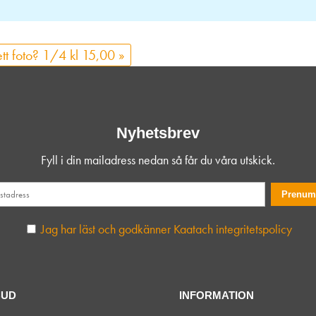
ett foto? 1/4 kl 15,00
»
Nyhetsbrev
Fyll i din mailadress nedan så får du våra utskick.
Jag har läst och godkänner Kaatach integritetspolicy
BUD
INFORMATION