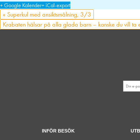
+ Google Kalender
+ iCal-export
«
Superkul med ansiktsmålning, 3/3
Krabaten hälsar på alla glada barn – kanske du vill ta 
INFÖR BESÖK
UT