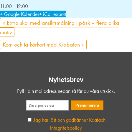
11:00 - 12:00
+ Google Kalender
+ iCal-export
«
Extra skoj med ansiktsmålning i påsk – flera olika
motiv
Kom och ta körkort med Krabaten
»
Nyhetsbrev
Fyll i din mailadress nedan så får du våra utskick.
Jag har läst och godkänner Kaatach
integritetspolicy