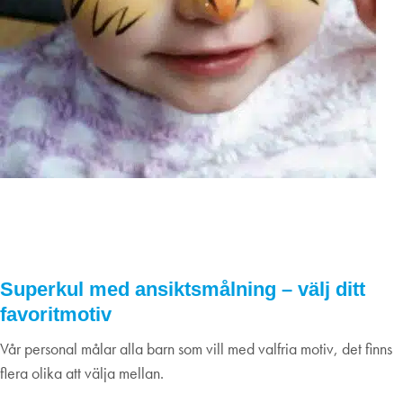
Ansiktsmålning under påsklovet, 4/4
kl 12,30-13,30
04
april
2024
Superkul med ansiktsmålning – välj ditt
favoritmotiv
Vår personal målar alla barn som vill med valfria motiv, det finns
flera olika att välja mellan.