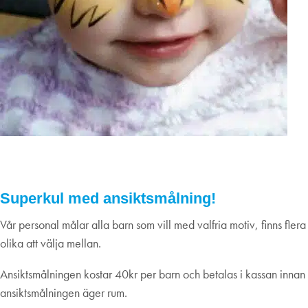
Ansiktsmålning 29/7
29
juli
2022
Superkul med ansiktsmålning!
Vår personal målar alla barn som vill med valfria motiv, finns flera
olika att välja mellan.
Ansiktsmålningen kostar 40kr per barn och betalas i kassan innan
ansiktsmålningen äger rum.