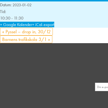
Datum:
2023-01-02
Tid:
10:30 - 11:30
+ Google Kalender
+ iCal-export
«
Pyssel – drop in, 30/12
Barnens trafikskola 3/1
»